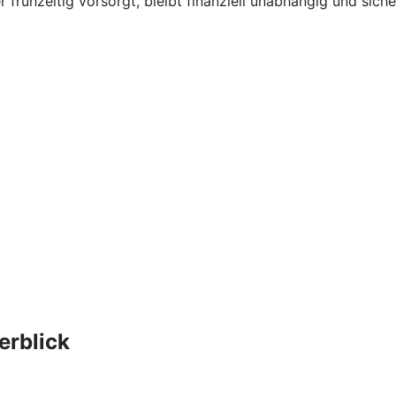
rühzeitig vorsorgt, bleibt finanziell unabhängig und sicher
erblick